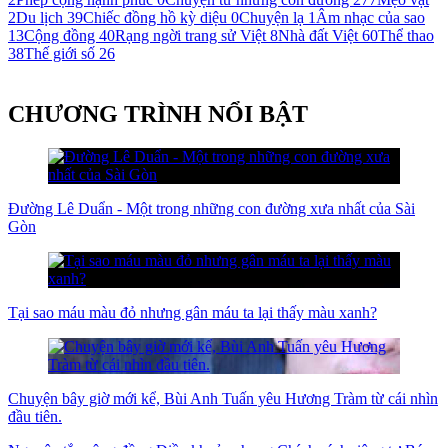
2
Du lịch
39
Chiếc đồng hồ kỳ diệu
0
Chuyện lạ
1
Âm nhạc của sao
13
Cộng đồng
40
Rạng ngời trang sử Việt
8
Nhà đất Việt
60
Thể thao
38
Thế giới số
26
CHƯƠNG TRÌNH NỔI BẬT
Đường Lê Duẩn - Một trong những con đường xưa nhất của Sài
Gòn
Tại sao máu màu đỏ nhưng gân máu ta lại thấy màu xanh?
Chuyện bây giờ mới kể, Bùi Anh Tuấn yêu Hương Tràm từ cái nhìn
đầu tiên.