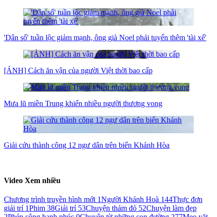
'Dân số' tuần lộc giảm mạnh, ông già Noel phải tuyển thêm 'tài xế'
[ẢNH] Cách ăn vận của người Việt thời bao cấp
Mưa lũ miền Trung khiến nhiều người thương vong
Giải cứu thành công 12 ngư dân trên biển Khánh Hòa
Video Xem nhiều
Chương trình truyền hình mới
1
Người Khánh Hoà
144
Thực đơn
giải trí
1
Phim
38
Giải trí
53
Chuyện thảm đỏ
52
Chuyện làm đẹp
2
Phép cộng hạnh phúc
0
Chuyện từ những con đường
277
Mẹo vặt