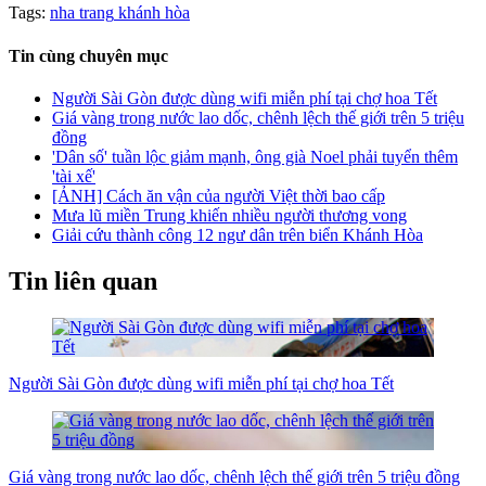
Tags:
nha trang
khánh hòa
Tin cùng chuyên mục
Người Sài Gòn được dùng wifi miễn phí tại chợ hoa Tết
Giá vàng trong nước lao dốc, chênh lệch thế giới trên 5 triệu
đồng
'Dân số' tuần lộc giảm mạnh, ông già Noel phải tuyển thêm
'tài xế'
[ẢNH] Cách ăn vận của người Việt thời bao cấp
Mưa lũ miền Trung khiến nhiều người thương vong
Giải cứu thành công 12 ngư dân trên biển Khánh Hòa
Tin liên quan
Người Sài Gòn được dùng wifi miễn phí tại chợ hoa Tết
Giá vàng trong nước lao dốc, chênh lệch thế giới trên 5 triệu đồng