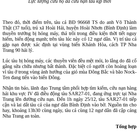
Lực lượng cứu hộ đã cứu nạn tàu kịp thời
Theo đó, thời điểm trên, tàu cá BĐ 96668 TS do anh Võ Thành
Thật (37 tuổi), trú xã Hoài Hải, huyện Hoài Nhơn (Bình Định) làm
thuyền trưởng bị hỏng máy, thả trôi trong điều kiện thời tiết nguy
hiểm, biển động mạnh; trên tàu lúc này có 12 ngư dân. Vị trí tàu cá
gặp nạn được xác định tại vùng biển Khánh Hòa, cách TP Nha
Trang 90 hải lý.
Lúc tàu bị hỏng máy, các thuyền viên đều mệt mỏi, lo lắng do đã cố
gắng sửa chữa nhưng bất thành. Đặc biệt có người còn hoảng loạn
vì tàu ở trong vùng ảnh hưởng của gió mùa Đông Bắc và bão Nock-
Ten đang tiến vào biển Đông.
Nhận tin báo, lãnh đạo Trung tâm phối hợp tìm kiếm, cứu nạn hàng
hải khu vực IV đã điều động tàu SAR27-01, đang ứng trực tại Nha
Trang lên đường cứu nạn. Đến 1h ngày 25/12, tàu SAR27-01 tiếp
cận và lai dắt tàu cá của ngư dân Bình Định vào bờ. Nguồn tin cho
hay, khoảng 13h30 cùng ngày, tàu cá cùng 12 ngư dân đã cập cảng
Nha Trang an toàn.
Tổng hợp