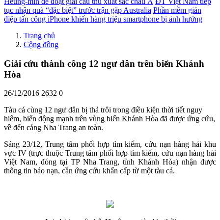
Heung-min để đoạt giải cầu thủ xuất sắc châu Á
ĐT Việt Nam tiếp
tục nhận quà “đặc biệt” trước trận gặp Australia
Phần mềm gián
điệp tấn công iPhone khiến hàng triệu smartphone bị ảnh hưởng
Trang chủ
Cộng đồng
Giải cứu thành công 12 ngư dân trên biển Khánh
Hòa
26/12/2016
2632
0
Tàu cá cùng 12 ngư dân bị thả trôi trong điều kiện thời tiết nguy
hiểm, biển động mạnh trên vùng biển Khánh Hòa đã được ứng cứu,
về đến cảng Nha Trang an toàn.
Sáng 23/12, Trung tâm phối hợp tìm kiếm, cứu nạn hàng hải khu
vực IV (trực thuộc Trung tâm phối hợp tìm kiếm, cứu nạn hàng hải
Việt Nam, đóng tại TP Nha Trang, tỉnh Khánh Hòa) nhận được
thông tin báo nạn, cần ứng cứu khẩn cấp từ một tàu cá.