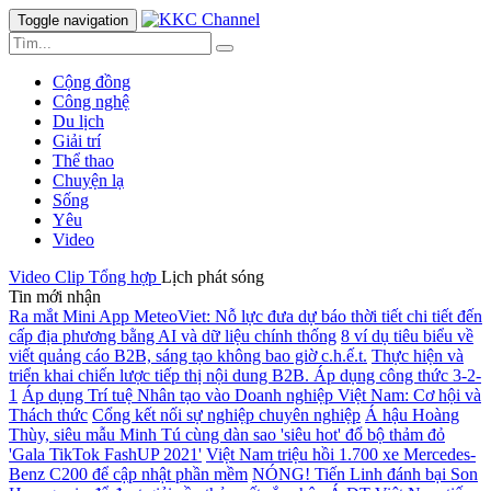
Toggle navigation
Cộng đồng
Công nghệ
Du lịch
Giải trí
Thể thao
Chuyện lạ
Sống
Yêu
Video
Video Clip
Tổng hợp
Lịch phát sóng
Tin mới nhận
Ra mắt Mini App MeteoViet: Nỗ lực đưa dự báo thời tiết chi tiết đến
cấp địa phương bằng AI và dữ liệu chính thống
8 ví dụ tiêu biểu về
viết quảng cáo B2B, sáng tạo không bao giờ c.h.ế.t.
Thực hiện và
triển khai chiến lược tiếp thị nội dung B2B. Áp dụng công thức 3-2-
1
Áp dụng Trí tuệ Nhân tạo vào Doanh nghiệp Việt Nam: Cơ hội và
Thách thức
Cổng kết nối sự nghiệp chuyên nghiệp
Á hậu Hoàng
Thùy, siêu mẫu Minh Tú cùng dàn sao 'siêu hot' đổ bộ thảm đỏ
'Gala TikTok FashUP 2021'
Việt Nam triệu hồi 1.700 xe Mercedes-
Benz C200 để cập nhật phần mềm
NÓNG! Tiến Linh đánh bại Son