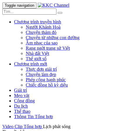
Toggle navigation
Chương trình truyền hình
Người Khánh Hoà
Chuyện thảm đỏ
Chuyện từ những con đường
Âm nhạc của sao
Rạng ngời trang sử Việt
Nhà đất Việt
Thế giới số
Chương trình mới
Thực đơn giải trí
Chuyện làm đẹp
Phép cộng hạnh phúc
Chiếc đồng hồ kỳ diệu
Giải trí
Mẹo vặt
Cộng đồng
Du lịch
Thể thao
Thông Tin Tổng hợp
Video Clip
Tổng hợp
Lịch phát sóng