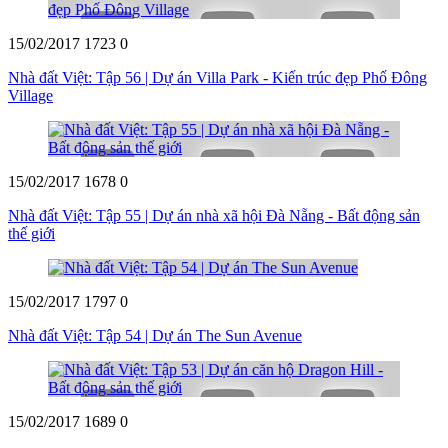
15/02/2017
1723
0
Nhà đất Việt: Tập 56 | Dự án Villa Park - Kiến trúc đẹp Phố Đông
Village
15/02/2017
1678
0
Nhà đất Việt: Tập 55 | Dự án nhà xã hội Đà Nẵng - Bất động sản
thế giới
15/02/2017
1797
0
Nhà đất Việt: Tập 54 | Dự án The Sun Avenue
15/02/2017
1689
0