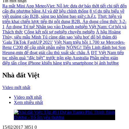
Tin mới nhận
Ra mắt Mini App MeteoViet: Nỗ lực đưa dự báo thời tiết chi tiết đến
cấp địa phương bằng AI và dữ liệu chính thống
8 ví dụ tiêu biểu về
viết quảng cáo B2B, sáng tạo không bao giờ c.h.ế.t.
Thực hiện và
triển khai chiến lược tiếp thị nội dung B2B. Áp dụng công thức 3-2-
1
Áp dụng Trí tuệ Nhân tạo vào Doanh nghiệp Việt Nam: Cơ hội và
Thách thức
Cổng kết nối sự nghiệp chuyên nghiệp
Á hậu Hoàng
Thùy, siêu mẫu Minh Tú cùng dàn sao 'siêu hot' đổ bộ thảm đỏ
'Gala TikTok FashUP 2021'
Việt Nam triệu hồi 1.700 xe Mercedes-
Benz C200 để cập nhật phần mềm
NÓNG! Tiến Linh đánh bại Son
Heung-min để đoạt giải cầu thủ xuất sắc châu Á
ĐT Việt Nam tiếp
tục nhận quà “đặc biệt” trước trận gặp Australia
Phần mềm gián
điệp tấn công iPhone khiến hàng triệu smartphone bị ảnh hưởng
Nhà đất Việt
Video mới nhất
Video mới nhất
Xem nhiều nhất
15/02/2017
3851
0