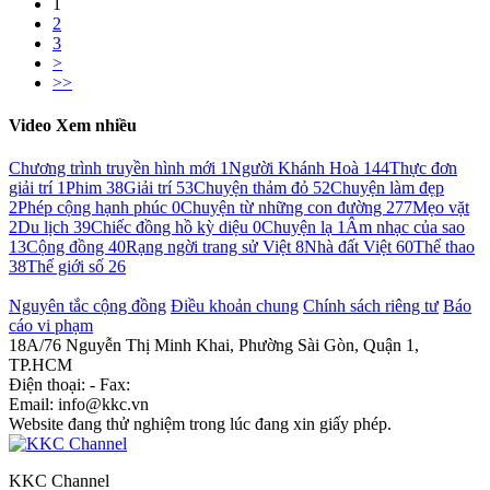
1
2
3
>
>>
Video Xem nhiều
Chương trình truyền hình mới
1
Người Khánh Hoà
144
Thực đơn
giải trí
1
Phim
38
Giải trí
53
Chuyện thảm đỏ
52
Chuyện làm đẹp
2
Phép cộng hạnh phúc
0
Chuyện từ những con đường
277
Mẹo vặt
2
Du lịch
39
Chiếc đồng hồ kỳ diệu
0
Chuyện lạ
1
Âm nhạc của sao
13
Cộng đồng
40
Rạng ngời trang sử Việt
8
Nhà đất Việt
60
Thể thao
38
Thế giới số
26
Nguyên tắc cộng đồng
Điều khoản chung
Chính sách riêng tư
Báo
cáo vi phạm
18A/76 Nguyễn Thị Minh Khai, Phường Sài Gòn, Quận 1,
TP.HCM
Điện thoại: - Fax:
Email: info@kkc.vn
Website đang thử nghiệm trong lúc đang xin giấy phép.
KKC Channel