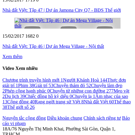
Nhà đất Việt: Tập 47 | Dự án Jamona City Q7 - BĐS Thế giới
15/02/2017
1682
0
Nhà đất Việt: Tập 46 | Dự án Mega Village - Nội thất
Xem thêm
Video Xem nhiều
Chương trình truyền hình mới
1
Người Khánh Hoà
144
Thực đơn
giải trí
1
Phim
38
Giải trí
53
Chuyện thảm đỏ
52
Chuyện làm đẹp
2
Phép cộng hạnh phúc
0
Chuyện từ những con đường
277
Mẹo vặt
2
Du lịch
39
Chiếc đồng hồ kỳ diệu
0
Chuyện lạ
1
Âm nhạc của sao
13
Cộng đồng
40
Rạng ngời trang sử Việt
8
Nhà đất Việt
60
Thể thao
38
Thế giới số
26
Nguyên tắc cộng đồng
Điều khoản chung
Chính sách riêng tư
Báo
cáo vi phạm
18A/76 Nguyễn Thị Minh Khai, Phường Sài Gòn, Quận 1,
TP.HCM