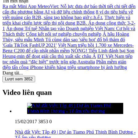
Tin mới nhận
Ra mắt Mini App MeteoViet: Nỗ lực đưa dự báo thời tiết chi tiết đến
cấp địa phương bằng AI và dữ liệu chính thống
8 ví dụ tiêu biểu về
viết quảng cáo B2B, sáng tạo không bao giờ c.h.ế.t.
Thực hiện và
triển khai chiến lược tiếp thị nội dung B2B. Áp dụng công thức 3-2-
1
Áp dụng Trí tuệ Nhân tạo vào Doanh nghiệp Việt Nam: Cơ hội và
Thách thức
Cổng kết nối sự nghiệp chuyên nghiệp
Á hậu Hoàng
Thùy, siêu mẫu Minh Tú cùng dàn sao 'siêu hot' đổ bộ thảm đỏ
'Gala TikTok FashUP 2021'
Việt Nam triệu hồi 1.700 xe Mercedes-
Benz C200 để cập nhật phần mềm
NÓNG! Tiến Linh đánh bại Son
Heung-min để đoạt giải cầu thủ xuất sắc châu Á
ĐT Việt Nam tiếp
tục nhận quà “đặc biệt” trước trận gặp Australia
Phần mềm gián
điệp tấn công iPhone khiến hàng triệu smartphone bị ảnh hưởng
Đang tải...
Lượt xem 3852
Video liên quan
15/02/2017
3853
0
Nhà đất Việt: Tập 49 | Dự án Tiamo Phú Thịnh Bình Dương -
Tổ ấm yêu thương