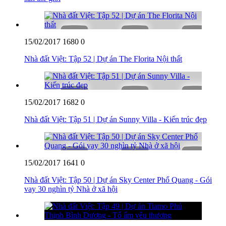
15/02/2017
1680
0
Nhà đất Việt: Tập 52 | Dự án The Florita Nội thất
15/02/2017
1682
0
Nhà đất Việt: Tập 51 | Dự án Sunny Villa - Kiến trúc đẹp
15/02/2017
1641
0
Nhà đất Việt: Tập 50 | Dự án Sky Center Phổ Quang - Gói
vay 30 nghìn tỷ Nhà ở xã hội