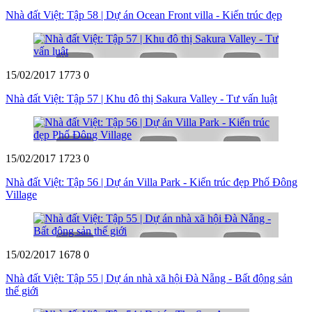
Nhà đất Việt: Tập 58 | Dự án Ocean Front villa - Kiến trúc đẹp
15/02/2017
1773
0
Nhà đất Việt: Tập 57 | Khu đô thị Sakura Valley - Tư vấn luật
15/02/2017
1723
0
Nhà đất Việt: Tập 56 | Dự án Villa Park - Kiến trúc đẹp Phố Đông
Village
15/02/2017
1678
0
Nhà đất Việt: Tập 55 | Dự án nhà xã hội Đà Nẵng - Bất động sản
thế giới