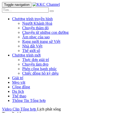
Toggle navigation
Chương trình truyền hình
Người Khánh Hoà
Chuyện thảm đỏ
Chuyện từ những con đường
Âm nhạc của sao
Rạng ngời trang sử Việt
Nhà đất Việt
Thế giới số
Chương trình mới
Thực đơn giải trí
Chuyện làm đẹp
Phép cộng hạnh phúc
Chiếc đồng hồ kỳ diệu
Giải trí
Mẹo vặt
Cộng đồng
Du lịch
Thể thao
Thông Tin Tổng hợp
Video Clip
Tổng hợp
Lịch phát sóng