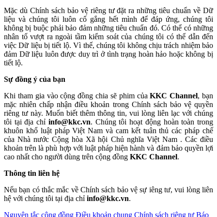
Mặc dù Chính sách bảo vệ riêng tư đặt ra những tiêu chuẩn về Dữ
liệu và chúng tôi luôn cố gắng hết mình để đáp ứng, chúng tôi
không bị buộc phải bảo đảm những tiêu chuẩn đó. Có thể có những
nhân tố vượt ra ngoài tầm kiểm soát của chúng tôi có thể dẫn đến
việc Dữ liệu bị tiết lộ. Vì thế, chúng tôi không chịu trách nhiệm bảo
đảm Dữ liệu luôn được duy trì ở tình trạng hoàn hảo hoặc không bị
tiết lộ.
Sự đồng ý của bạn
Khi tham gia vào cộng đồng chia sẽ phim của
KKC Channel
, bạn
mặc nhiên chấp nhận điều khoản trong Chính sách bảo vệ quyền
riêng tư này. Muốn biết thêm thông tin, vui lòng liên lạc với chúng
tôi tại địa chỉ
info@kkc.vn
. Chúng tôi hoạt động hoàn toàn trong
khuôn khổ luật pháp Việt Nam và cam kết tuân thủ các pháp chế
của Nhà nước Cộng hòa Xã hội Chủ nghĩa Việt Nam . Các điều
khoản trên là phù hợp với luật pháp hiện hành và đảm bảo quyền lợi
cao nhất cho người dùng trên cộng đồng
KKC Channel
.
Thông tin liên hệ
Nếu bạn có thắc mắc về Chính sách bảo vệ sự iêng tư, vui lòng liên
hệ với chúng tôi tại địa chỉ
info@kkc.vn
.
Nguyên tắc cộng đồng
Điều khoản chung
Chính sách riêng tư
Báo