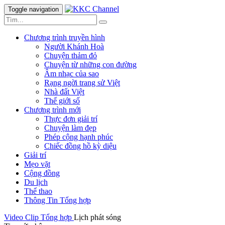
Toggle navigation
Chương trình truyền hình
Người Khánh Hoà
Chuyện thảm đỏ
Chuyện từ những con đường
Âm nhạc của sao
Rạng ngời trang sử Việt
Nhà đất Việt
Thế giới số
Chương trình mới
Thực đơn giải trí
Chuyện làm đẹp
Phép cộng hạnh phúc
Chiếc đồng hồ kỳ diệu
Giải trí
Mẹo vặt
Cộng đồng
Du lịch
Thể thao
Thông Tin Tổng hợp
Video Clip
Tổng hợp
Lịch phát sóng