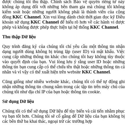
được chúng tôi thu thập. Chính sách Bảo vệ quyền riêng tư này
không áp dụng đối với những bên tham gia mà chúng tôi không
kiểm soát hoặc những người không phải là thành viên của cộng
đồng
KKC Channel
. Xin vui lòng dành chút thời gian đọc kỹ Điều
khoản sử dụng
KKC Channel
để hiểu rõ hơn về các hành vi được
phép và không được phép thực hiện tại hệ thống
KKC Channel
.
Thu thập Dữ liệu
Quy trình đăng ký của chúng tôi chỉ yêu cầu một thông tin nhận
dạng người dùng không bị trùng lặp (user ID) và mật khẩu. Việc
cung cấp những thông tin khác cho chúng tôi hay không tùy thuộc
vào quyết định của bạn. Vui lòng lưu ý rằng user ID hoặc những
thông tin bạn cung cấp có thể chứa tên thật hoặc những thông tin cá
nhân và vì vậy có thể xuất hiện trên website
KKC Channel
.
Cũng giống như nhiều website khác, chúng tôi có thể tự động ghi
nhận những thông tin chung nằm trong các tập tin trên máy chủ của
chúng tôi như địa chỉ IP của bạn hoặc thông tin cookie.
Sử dụng Dữ liệu
Chúng tôi có thể sử dụng Dữ liệu để tùy biến và cải tiến nhằm phục
vụ bạn tốt hơn. Chúng tôi sẽ cố gắng để Dữ liệu của bạn không bị
các bên thứ ba khai thác, ngoại trừ các trường hợp