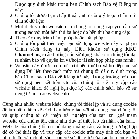
Được quy định khác trong bản Chính sách Bảo vệ Riêng tư
này;
Chúng tôi được bạn chấp thuận, như đồng ý hoặc chấm dứt
chia sẻ dữ liệu;
Một dịch vụ do website của chúng tôi cung cấp yêu cầu sự
tương tác với một bên thứ ba hoặc do bên thứ ba cung cấp;
Theo các quy trình hành pháp hoặc luật pháp;
Chúng tôi phát hiện việc bạn sử dụng website này vi phạm
Chính sách riêng tư này, Điều khoản sử dụng
KKC
Channel
hoặc các hướng dẫn sử dụng khác do chúng tôi đặt
ra nhằm bảo vệ quyền lợi và/hoặc tài sản hợp pháp của mình;
Website này được mua bởi một bên thứ ba và họ tiếp tục sử
dụng Dữ liệu theo cách thức mà chúng tôi đã quy định trong
bản Chính sách Bảo vệ Riêng tư này. Trong trường hợp bạn
sử dụng liên kết trên site của chúng tôi để truy cập các
website khác, đề nghị bạn đọc kỹ các chính sách bảo vệ sự
riêng tư trên các website đó.
Cũng như nhiều website khác, chúng tôi thiết lập và sử dụng cookie
để tìm hiểu thêm về cách bạn tương tác với nội dung của chúng tôi
và giúp chúng tôi cải thiện trải nghiệm của bạn khi ghé thăm
website của chúng tôi, cũng như duy trì thiết lập cá nhân của bạn...
Website của chúng tôi có thể đăng quảng cáo, và trong trường hợp
đó có thể thiết lập và truy cập các cookie trên máy tính của bạn và
phụ thuộc vào chính sách bảo vệ sự riêng tư của các bên cung cấp