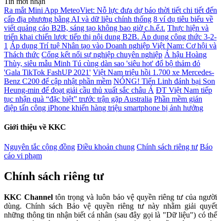
Tin mới nhận
Ra mắt Mini App MeteoViet: Nỗ lực đưa dự báo thời tiết chi tiết đến
cấp địa phương bằng AI và dữ liệu chính thống
8 ví dụ tiêu biểu về
viết quảng cáo B2B, sáng tạo không bao giờ c.h.ế.t.
Thực hiện và
triển khai chiến lược tiếp thị nội dung B2B. Áp dụng công thức 3-2-
1
Áp dụng Trí tuệ Nhân tạo vào Doanh nghiệp Việt Nam: Cơ hội và
Thách thức
Cổng kết nối sự nghiệp chuyên nghiệp
Á hậu Hoàng
Thùy, siêu mẫu Minh Tú cùng dàn sao 'siêu hot' đổ bộ thảm đỏ
'Gala TikTok FashUP 2021'
Việt Nam triệu hồi 1.700 xe Mercedes-
Benz C200 để cập nhật phần mềm
NÓNG! Tiến Linh đánh bại Son
Heung-min để đoạt giải cầu thủ xuất sắc châu Á
ĐT Việt Nam tiếp
tục nhận quà “đặc biệt” trước trận gặp Australia
Phần mềm gián
điệp tấn công iPhone khiến hàng triệu smartphone bị ảnh hưởng
Giới thiệu về KKC
Nguyên tắc cộng đồng
Điều khoản chung
Chính sách riêng tư
Báo
cáo vi phạm
Chính sách riêng tư
KKC Channel
tôn trọng và luôn bảo vệ quyền riêng tư của người
dùng. Chính sách Bảo vệ quyền riêng tư này nhằm giải quyết
những thông tin nhận biết cá nhân (sau đây gọi là "Dữ liệu") có thể