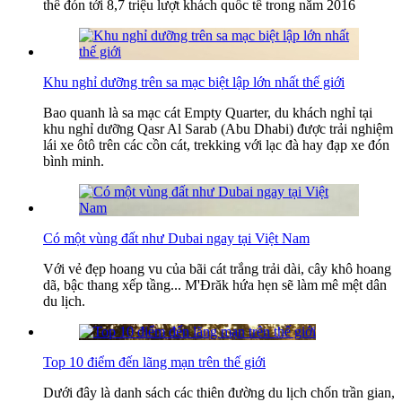
thể đón tới 8,7 triệu lượt khách quốc tế trong năm 2016
Khu nghỉ dưỡng trên sa mạc biệt lập lớn nhất thế giới
Bao quanh là sa mạc cát Empty Quarter, du khách nghỉ tại
khu nghỉ dưỡng Qasr Al Sarab (Abu Dhabi) được trải nghiệm
lái xe ôtô trên các cồn cát, trekking với lạc đà hay đạp xe đón
bình minh.
Có một vùng đất như Dubai ngay tại Việt Nam
Với vẻ đẹp hoang vu của bãi cát trắng trải dài, cây khô hoang
dã, bậc thang xếp tầng... M'Đrăk hứa hẹn sẽ làm mê mệt dân
du lịch.
Top 10 điểm đến lãng mạn trên thế giới
Dưới đây là danh sách các thiên đường du lịch chốn trần gian,