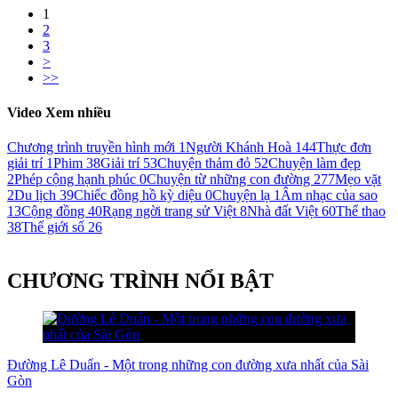
1
2
3
>
>>
Video Xem nhiều
Chương trình truyền hình mới
1
Người Khánh Hoà
144
Thực đơn
giải trí
1
Phim
38
Giải trí
53
Chuyện thảm đỏ
52
Chuyện làm đẹp
2
Phép cộng hạnh phúc
0
Chuyện từ những con đường
277
Mẹo vặt
2
Du lịch
39
Chiếc đồng hồ kỳ diệu
0
Chuyện lạ
1
Âm nhạc của sao
13
Cộng đồng
40
Rạng ngời trang sử Việt
8
Nhà đất Việt
60
Thể thao
38
Thế giới số
26
CHƯƠNG TRÌNH NỔI BẬT
Đường Lê Duẩn - Một trong những con đường xưa nhất của Sài
Gòn