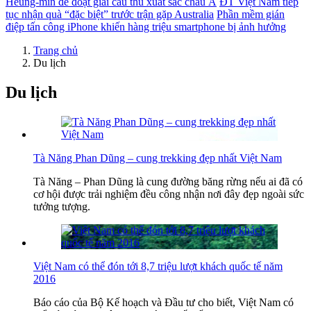
Heung-min để đoạt giải cầu thủ xuất sắc châu Á
ĐT Việt Nam tiếp
tục nhận quà “đặc biệt” trước trận gặp Australia
Phần mềm gián
điệp tấn công iPhone khiến hàng triệu smartphone bị ảnh hưởng
Trang chủ
Du lịch
Du lịch
Tà Năng Phan Dũng – cung trekking đẹp nhất Việt Nam
Tà Năng – Phan Dũng là cung đường băng rừng nếu ai đã có
cơ hội được trải nghiệm đều công nhận nơi đây đẹp ngoài sức
tưởng tượng.
Việt Nam có thể đón tới 8,7 triệu lượt khách quốc tế năm
2016
Báo cáo của Bộ Kế hoạch và Đầu tư cho biết, Việt Nam có