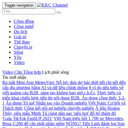
Toggle navigation
Cộng đồng
Công nghệ
Du lịch
Giải trí
Thể thao
Chuyện lạ
Sống
Yêu
Video
Video Clip
Tổng hợp
Lịch phát sóng
Tin mới nhận
Ra mắt Mini App MeteoViet: Nỗ lực đưa dự báo thời tiết chi tiết đến
cấp địa phương bằng AI và dữ liệu chính thống
8 ví dụ tiêu biểu về
viết quảng cáo B2B, sáng tạo không bao giờ c.h.ế.t.
Thực hiện và
triển khai chiến lược tiếp thị nội dung B2B. Áp dụng công thức 3-2-
1
Áp dụng Trí tuệ Nhân tạo vào Doanh nghiệp Việt Nam: Cơ hội và
Thách thức
Cổng kết nối sự nghiệp chuyên nghiệp
Á hậu Hoàng
Thùy, siêu mẫu Minh Tú cùng dàn sao 'siêu hot' đổ bộ thảm đỏ
'Gala TikTok FashUP 2021'
Việt Nam triệu hồi 1.700 xe Mercedes-
Benz C200 để cập nhật phần mềm
NÓNG! Tiến Linh đánh bại Son